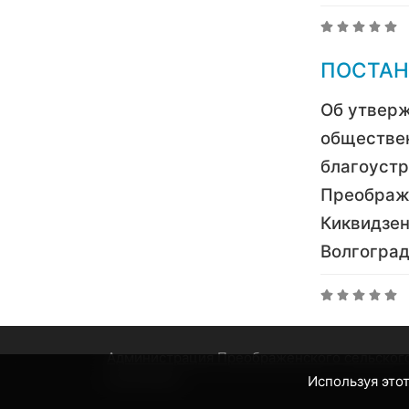
ПОСТАНО
Об утвер
обществе
благоустр
Преображ
Киквидзен
Волгоград
Администрация Преображенского сельског
поселения
Используя этот