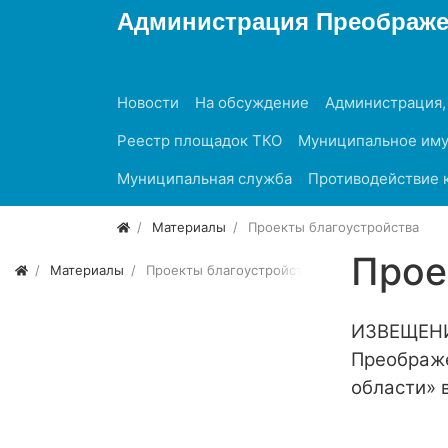
Администрация Преображен
Новости
На обсуждение
Администрация,
Реестр площадок ТКО
Муниципальное им
Муниципальная служба
Противодействие 
Материалы
Проекты благоустройства
Прое
Материалы
Проекты благоустройства
ИЗВЕЩЕН
Преображе
области» 