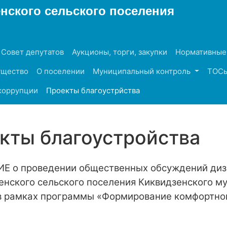
ского сельского поселения
 Совет депутатов
Аукционы, торги, закупки
Нормативные
ущество
О поселении
Муниципальный контроль
ТОС
коррупции
Проекты благоустрйства
кты благоустройства
ИЕ
о проведении общественных обсуждений диз
нского сельского поселения Киквидзенского м
в рамках программы «Формирование комфортной