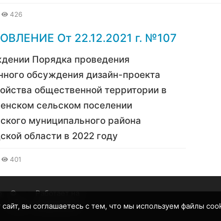
426
ВЛЕНИЕ От 22.12.2021 г. №107
ждении Порядка проведения
нного обсуждения дизайн-проекта
ойства общественной территории в
енском сельском поселении
ского муниципального района
ской области в 2022 году
401
о
©
Работает на
2026
InstantCMS
 сайт, вы соглашаетесь с тем, что мы используем файлы coo