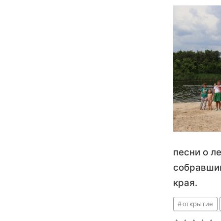
песни о л
собравшим
края.
открытие