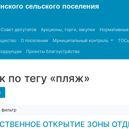
ского сельского поселения
 Совет депутатов
Аукционы, торги, закупки
Нормативные
ущество
О поселении
Муниципальный контроль
ТОС
коррупции
Проекты благоустрйства
к по тегу «пляж»
ы
ь фильтр
СТВЕННОЕ ОТКРЫТИЕ ЗОНЫ ОТД