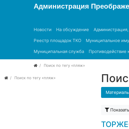
Администрация Преображен
Новости
На обсуждение
Администрация,
Реестр площадок ТКО
Муниципальное им
Муниципальная служба
Противодействие 
Поиск по тегу «пляж»
Поис
Поиск по тегу «пляж»
Материал
Показат
ТОРЖЕ