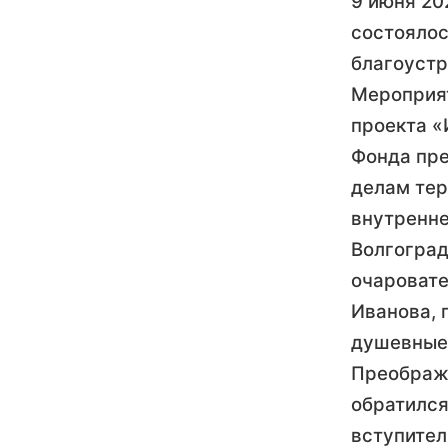
9 июня 20
состоялос
благоустр
Мероприят
проекта 
Фонда пре
делам тер
внутренне
Волгоград
очаровате
Иванова, 
душевные 
Преображе
обратился
вступител