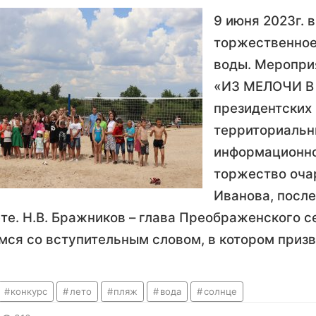
9 июня 2023г.
торжественное
воды. Меропри
«ИЗ МЕЛОЧИ В
президентских 
территориальн
информационно
торжество очар
Иванова, посл
ете. Н.В. Бражников – глава Преображенского 
ся со вступительным словом, в котором призв
конкурс
лето
пляж
вода
солнце